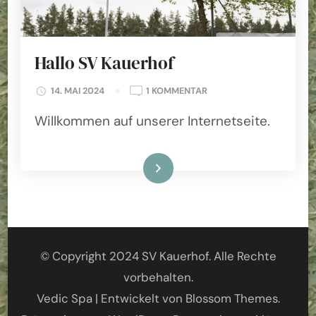
Hallo SV Kauerhof
ZU
14. MAI 2024
1 KOMMENTAR
HALLO
Willkommen auf unserer Internetseite.
SV
KAUERHOF
Weiterlesen
© Copyright 2024 SV Kauerhof. Alle Rechte
vorbehalten.
Vedic Spa | Entwickelt von
Blossom Themes
.